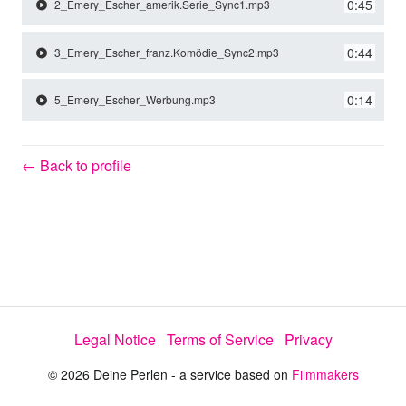
y
0:45
2_Emery_Escher_amerik.Serie_Sync1.mp3
0:44
3_Emery_Escher_franz.Komödie_Sync2.mp3
V
0:14
5_Emery_Escher_Werbung.mp3
i
← Back to profile
d
e
o
Legal Notice
Terms of Service
Privacy
© 2026 Deine Perlen - a service based on
Filmmakers