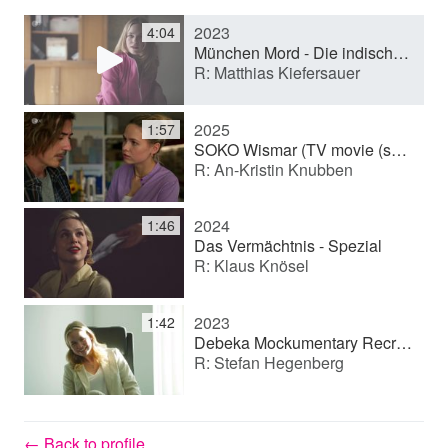
2023
4:04
y
München Mord - Die indische Methode TV-Film (Reihe) | 2023 | ZDF [de] | Deutschland (TV movie)
R: Matthias Kiefersauer
V
2025
1:57
SOKO Wismar (TV movie (series))
R: An-Kristin Knubben
i
2024
1:46
d
Das Vermächtnis - Spezial
R: Klaus Knösel
e
2023
1:42
Debeka Mockumentary Recruiting (Pilot)
R: Stefan Hegenberg
o
← Back to profile