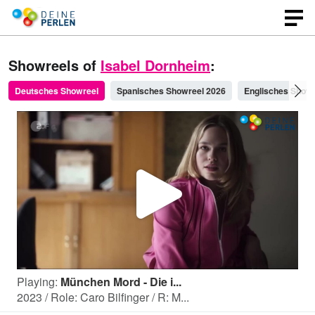
Showreels of
Isabel Dornheim
:
Deutsches Showreel
Spanisches Showreel 2026
Englisches Show
P
l
Playing:
München Mord - Die i...
a
2023 / Role: Caro Bilfinger / R: M...