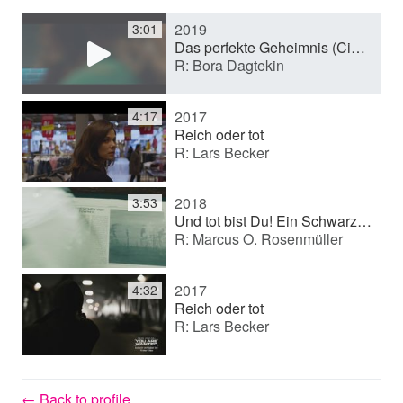
2019
3:01
y
Das perfekte Geheimnis (Cinema film)
R: Bora Dagtekin
V
2017
4:17
Reich oder tot
R: Lars Becker
i
2018
3:53
d
Und tot bist Du! Ein Schwarzwaldkrimi (Multi-part)
R: Marcus O. Rosenmüller
e
2017
4:32
Reich oder tot
R: Lars Becker
o
← Back to profile