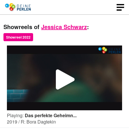
Showreels of
Jessica Schwarz
:
Showreel 2022
P
l
Playing:
Das perfekte Geheimn...
a
2019 / R: Bora Dagtekin