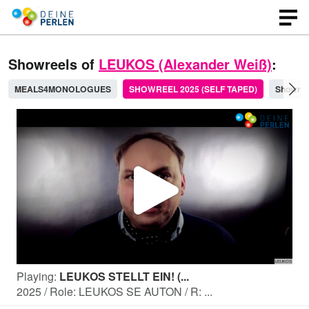
Showreels of
LEUKOS (Alexander Weiß)
:
MEALS4MONOLOGUES
SHOWREEL 2025 (SELF TAPED)
Showree
P
l
Playing:
LEUKOS STELLT EIN! (...
a
2025 / Role: LEUKOS SE AUTON / R: ...