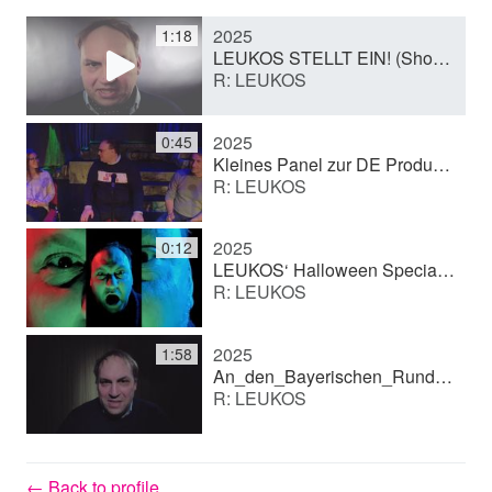
2025
1:18
y
LEUKOS STELLT EIN! (Short film)
R: LEUKOS
V
2025
0:45
Kleines Panel zur DE Produktion 2025 (Opening remarks)
R: LEUKOS
i
2025
0:12
d
LEUKOS‘ Halloween Special in Breitbild.mov
R: LEUKOS
e
2025
1:58
An_den_Bayerischen_Rundfunk.mov
R: LEUKOS
o
← Back to profile