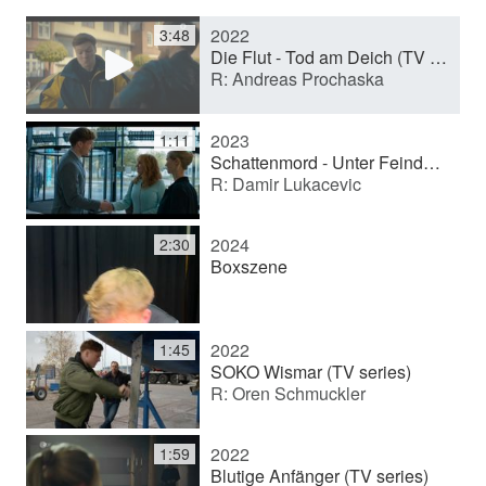
2022
3:48
y
Die Flut - Tod am Deich (TV movie)
R: Andreas Prochaska
V
2023
1:11
Schattenmord - Unter Feinden (Feature film)
R: Damir Lukacevic
i
2024
2:30
d
Boxszene
e
2022
1:45
SOKO Wismar (TV series)
R: Oren Schmuckler
o
2022
1:59
Blutige Anfänger (TV series)