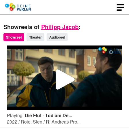
Showreels of
Philipp Jacob
:
Showreel
Theater
Audioreel
P
l
Playing:
Die Flut - Tod am De...
a
2022 / Role: Sten / R: Andreas Pro...