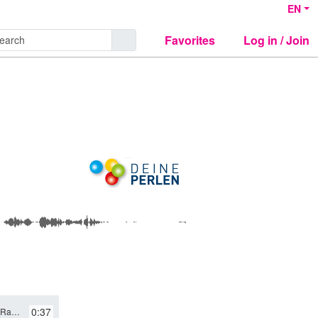
EN
Favorites
Log in / Join
0:37
le: Sprecher