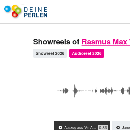
Showreels of
Rasmus Max 
Showreel 2026
Audioreel 2026
0:36
Auszug aus "An Alien Story" - deutsch - Vater - Rasmus Max Wirth / 2018 / Role: Vater
Janosch - Auszug aus: 