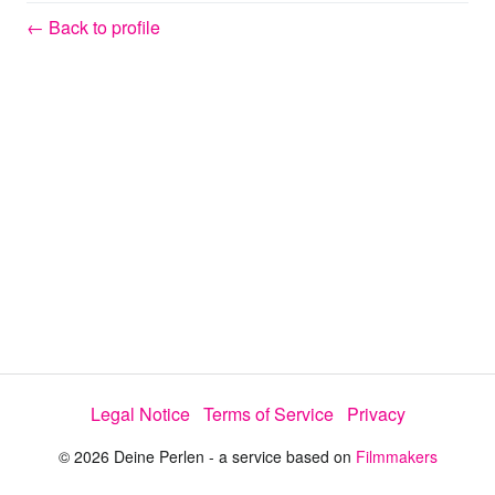
y
← Back to profile
V
i
d
e
o
Legal Notice
Terms of Service
Privacy
© 2026 Deine Perlen - a service based on
Filmmakers