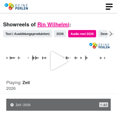
Showreels of
Rin Wilhelmi
:
Taxi ( Ausbildungsproduktion)
2026
Audio reel 2026
Demo ger
P
l
Playing:
Zeit
2026
a
1:40
Zeit / 2026