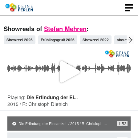
Showreels of
Stefan Mehren
:
Showreel 2026
Frühlingsgruß 2026
Showreel 2022
about me Ju
P
l
Playing:
Die Erfindung der Ei...
2015 / R: Christoph Dietrich
a
1:53
Die Erfindung der Einsamkeit / 2015 / R: Christoph Dietrich