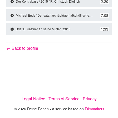
y
2:20
Der Kontrabass / 2015 / R: Christoph Dietrich
7:08
Michael Ende "Der satanarchäolügenialkohöllische Wunschpunsch" / 2015 / R: Christoph Dietrich
V
1:33
Brief E. Kästner an seine Mutter / 2015
i
← Back to profile
d
e
o
Legal Notice
Terms of Service
Privacy
© 2026 Deine Perlen - a service based on
Filmmakers