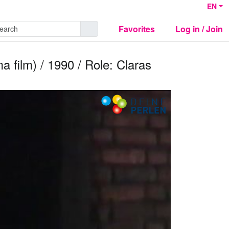
EN
Favorites
Log in / Join
film) / 1990 / Role: Claras