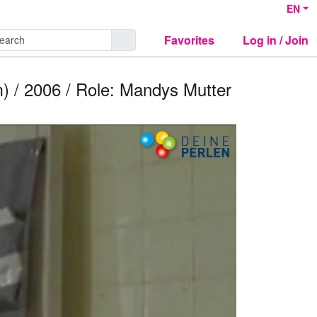
EN
Favorites
Log in / Join
m) / 2006 / Role: Mandys Mutter