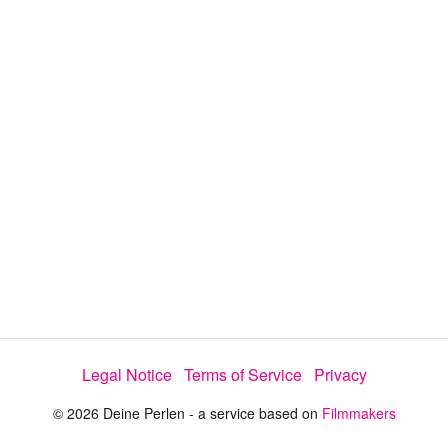
a
y
V
i
d
e
Legal Notice
Terms of Service
Privacy
o
© 2026 Deine Perlen - a service based on
Filmmakers