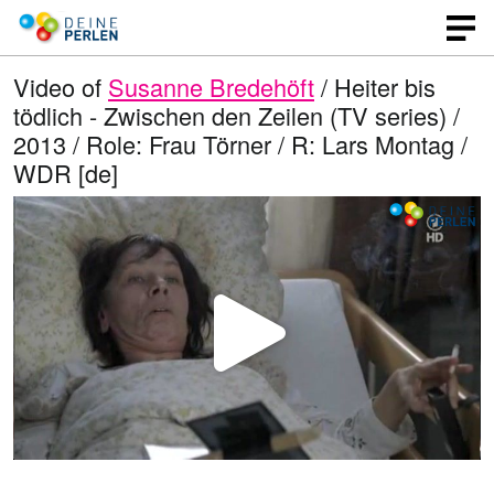
Video of
Susanne Bredehöft
/ Heiter bis
tödlich - Zwischen den Zeilen (TV series) /
2013 / Role: Frau Törner / R: Lars Montag /
WDR [de]
P
l