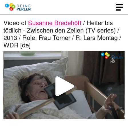
Video of
Susanne Bredehöft
/ Heiter bis
tödlich - Zwischen den Zeilen (TV series) /
2013 / Role: Frau Törner / R: Lars Montag /
WDR [de]
P
l