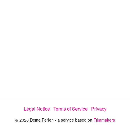
a
y
V
i
d
e
Legal Notice
Terms of Service
Privacy
o
© 2026 Deine Perlen - a service based on
Filmmakers