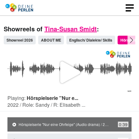
Showreels of
Tina-Susan Smidt
:
Showreel 2026
ABOUT ME
Englisch/ Dialekte/ Skills
P
l
Playing:
Hörspielserie "Nur e...
2022 / Role: Sandy / R: Elisabeth ...
a
0:39
Hörspielserie "Nur eine Ohrfeige" (Audio drama) / 2022 / Role: Sandy / R: Elisabeth Weilenmann