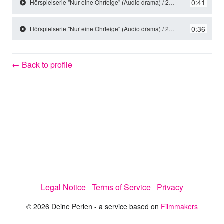
y
0:41
Hörspielserie "Nur eine Ohrfeige" (Audio drama) / 2022 / Role: Sandy / R: Elisabeth Weilenmann
0:36
Hörspielserie "Nur eine Ohrfeige" (Audio drama) / 2022 / Role: Sandy / R: Elisabeth Weilenmann
V
← Back to profile
i
d
e
o
Legal Notice
Terms of Service
Privacy
© 2026 Deine Perlen - a service based on
Filmmakers