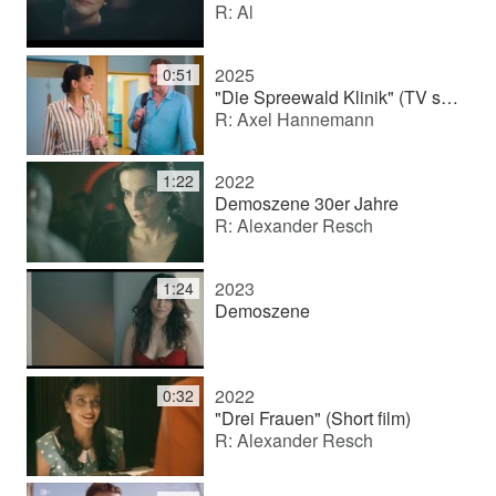
R: Al
2025
0:51
"Die Spreewald Klinik" (TV series)
R: Axel Hannemann
2022
1:22
Demoszene 30er Jahre
R: Alexander Resch
2023
1:24
Demoszene
2022
0:32
"Drei Frauen" (Short film)
R: Alexander Resch