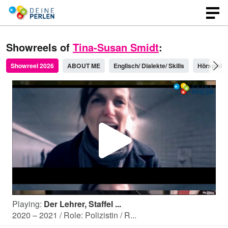
Showreels of
Tina-Susan Smidt
:
Showreel 2026
ABOUT ME
Englisch/ Dialekte/ Skills
P
l
Playing:
Der Lehrer, Staffel ...
a
2020 – 2021 / Role: Polizistin / R...