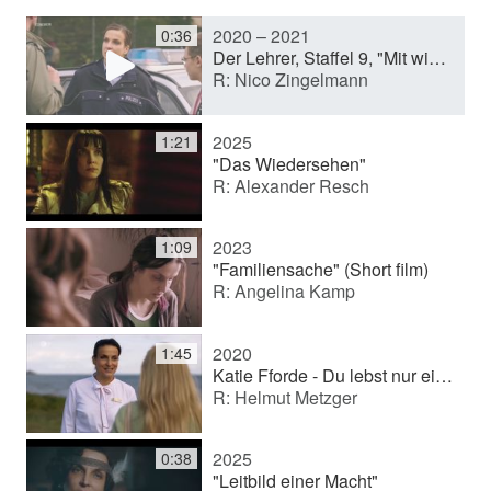
2020 – 2021
0:36
y
Der Lehrer, Staffel 9, "Mit wieviel L schreibt man Bullshit? (TV series)
R: Nico Zingelmann
V
2025
1:21
"Das Wiedersehen"
R: Alexander Resch
i
2023
1:09
d
"Familiensache" (Short film)
R: Angelina Kamp
e
2020
1:45
Katie Fforde - Du lebst nur einmal (TV movie (series))
R: Helmut Metzger
o
2025
0:38
"Leitbild einer Macht"