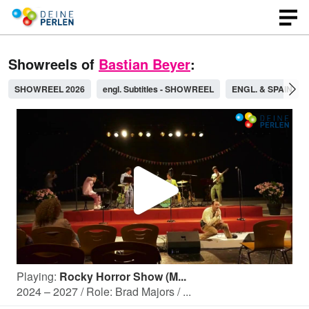
Showreels of
Bastian Beyer
:
SHOWREEL 2026
engl. Subtitles - SHOWREEL
ENGL. & SPAIN
P
l
Playing:
Rocky Horror Show (M...
a
2024 – 2027 / Role: Brad Majors / ...