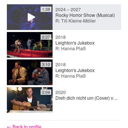
2024 – 2027
1:38
y
Rocky Horror Show (Musical)
R: Till Kleine-Möller
V
2018
2:27
Leighton's Jukebox
R: Hanna Plaß
i
2018
3:10
d
Leighton's Jukebox
R: Hanna Plaß
e
2020
2:04
Dreh dich nicht um (Cover) von Gisbert zu Knyphausen
o
← Back to profile