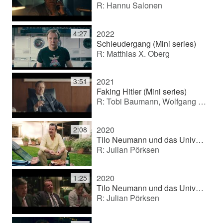
R: Hannu Salonen
2022
4:27
Schleudergang (Mini series)
R: Matthias X. Oberg
2021
3:51
Faking Hitler (Mini series)
R: Tobi Baumann, Wolfgang Groos
2020
2:08
Tilo Neumann und das Universum (TV series)
R: Julian Pörksen
2020
1:25
Tilo Neumann und das Universum (TV series)
R: Julian Pörksen