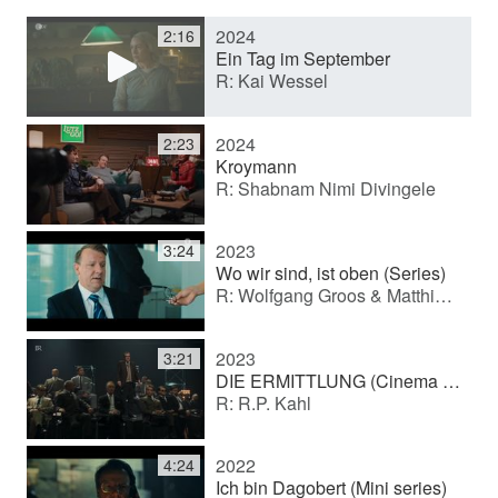
2024
2:16
y
Ein Tag im September
R: Kai Wessel
V
2024
2:23
Kroymann
R: Shabnam Nimi Divingele
i
2023
3:24
d
Wo wir sind, ist oben (Series)
R: Wolfgang Groos & Matthias Koßmehl
e
2023
3:21
DIE ERMITTLUNG (Cinema film)
R: R.P. Kahl
o
2022
4:24
Ich bin Dagobert (Mini series)