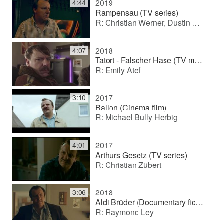
2019
4:44
Rampensau (TV series)
R: Christian Werner, Dustin Loose, Florian Knittel
2018
4:07
Tatort - Falscher Hase (TV movie)
R: Emily Atef
2017
3:10
Ballon (Cinema film)
R: Michael Bully Herbig
2017
4:01
Arthurs Gesetz (TV series)
R: Christian Zübert
2018
3:06
Aldi Brüder (Documentary fiction)
R: Raymond Ley