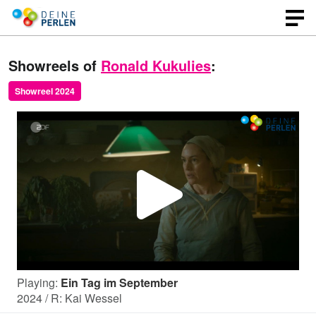
Showreels of
Ronald Kukulies
:
Showreel 2024
P
l
Playing:
Ein Tag im September
a
2024 / R: Kai Wessel