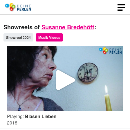
Showreels of
Susanne Bredehöft
:
Showreel 2024
Musik Videos
P
l
Playing:
Blasen Lieben
a
2018