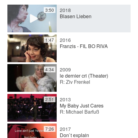
2018
3:50
y
Blasen Lieben
V
2016
1:47
Franzis - FIL BO RIVA
i
2009
4:34
d
le dernier cri (Theater)
R: Ziv Frenkel
e
2013
2:51
My Baby Just Cares
R: Michael Barfuß
o
2017
7:26
Don`t explain