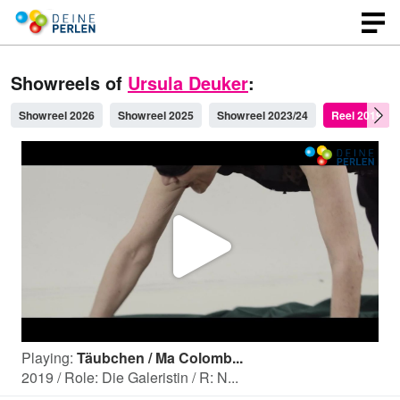
Showreels of
Ursula Deuker
:
Showreel 2026
Showreel 2025
Showreel 2023/24
Reel 2019
P
l
Playing:
Täubchen / Ma Colomb...
a
2019 / Role: Die Galeristin / R: N...