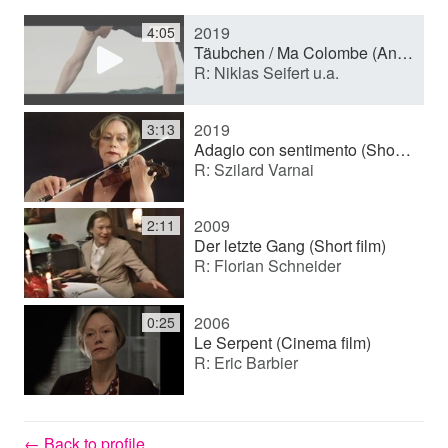
2019
4:05
y
Täubchen / Ma Colombe (Anspielszene) (Showreel production)
R: Niklas Seifert u.a.
V
2019
3:13
Adagio con sentimento (Short film)
R: Szilard Varnai
i
2009
2:11
d
Der letzte Gang (Short film)
R: Florian Schneider
e
2006
0:25
Le Serpent (Cinema film)
R: Eric Barbier
o
← Back to profile