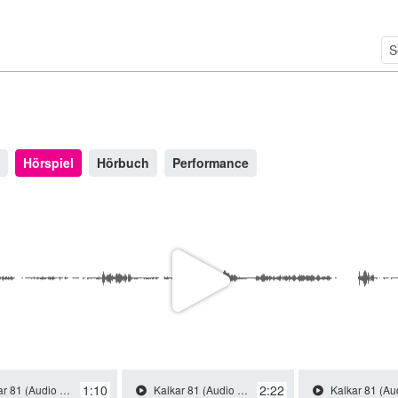
Hörspiel
Hörbuch
Performance
P
l
1:10
2:22
rama) / 2024 / Role: Maria / R: Benjamin Quabeck
Kalkar 81 (Audio drama) / 2024 / Role: Maria / R: Benjamin Quabeck
Kalkar 81 (Audio drama) / 2024 / Role: Maria / R: Ben