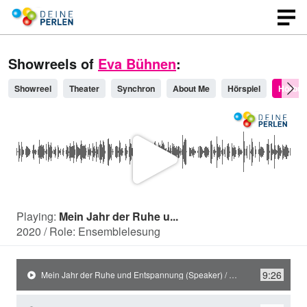
Showreels of
Eva Bühnen
:
Showreel
Theater
Synchron
About Me
Hörspiel
Hörbuc
P
l
Playing:
Mein Jahr der Ruhe u...
2020 / Role: Ensemblelesung
a
9:26
Mein Jahr der Ruhe und Entspannung (Speaker) / 2020 / Role: Ensemblelesung