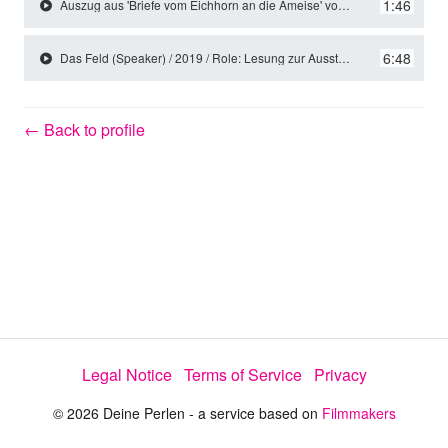
y
1:46
Auszug aus 'Briefe vom Eichhorn an die Ameise' von Toon Tellegen / 2019 / Role: Elefant und Eichhorn
6:48
Das Feld (Speaker) / 2019 / Role: Lesung zur Ausstellung "Chiharu Shiota Gedankenlinien"
V
← Back to profile
i
d
e
o
Legal Notice
Terms of Service
Privacy
© 2026 Deine Perlen - a service based on
Filmmakers