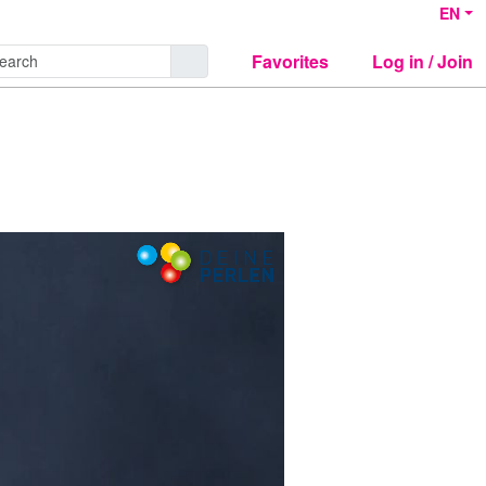
EN
Favorites
Log in / Join