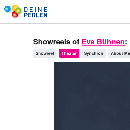
Showreels of
Eva Bühnen
:
Showreel
Theater
Synchron
About Me